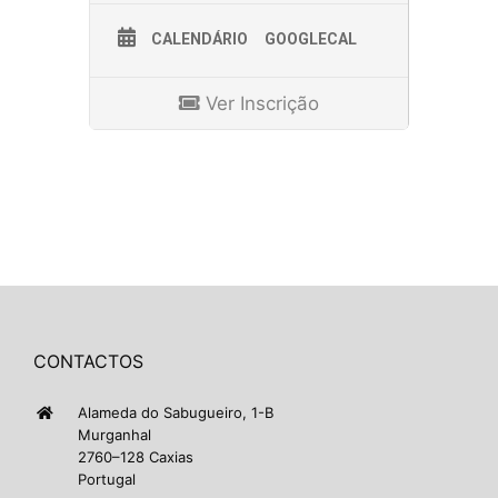
CALENDÁRIO
GOOGLECAL
Ver Inscrição
CONTACTOS
Alameda do Sabugueiro, 1-B
Murganhal
2760–128 Caxias
Portugal