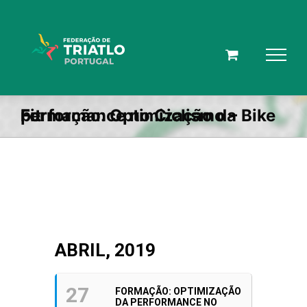
Skip
to
content
Formação: Optimização da performance no Ciclismo – Bike Fit
ABRIL, 2019
27
FORMAÇÃO: OPTIMIZAÇÃO
DA PERFORMANCE NO