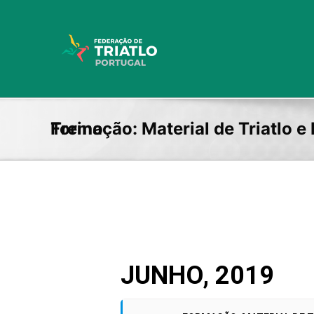
Skip
to
content
Formação: Material de Triatlo e Periodização e Planeamento do Treino
JUNHO, 2019