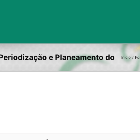
Início
/
Fo