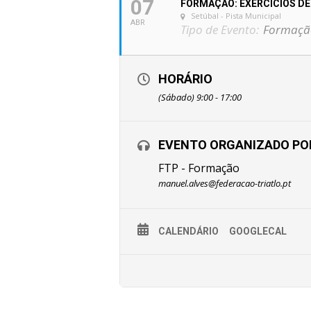
07
FORMAÇÃO: EXERCÍCIOS DE
Setúbal - Pista Municipal
ABR
Tipo de Evento:
Formaçã
HORÁRIO
(Sábado) 9:00 - 17:00
EVENTO ORGANIZADO PO
FTP - Formação
manuel.alves@federacao-triatlo.pt
CALENDÁRIO
GOOGLECAL