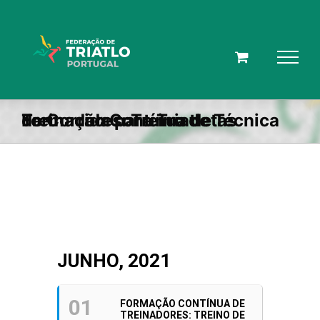
Skip
to
content
Formação Contínua de Treinadores: Treino de Técnica de Corrida para Triatletas
JUNHO, 2021
01
FORMAÇÃO CONTÍNUA DE
TREINADORES: TREINO DE