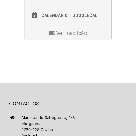
CALENDÁRIO
GOOGLECAL
Ver Inscrição
CONTACTOS
Alameda do Sabugueiro, 1-B
Murganhal
2760–128 Caxias
Portugal