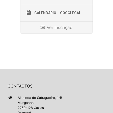
CALENDÁRIO
GOOGLECAL
Ver Inscrição
CONTACTOS
Alameda do Sabugueiro, 1-B
Murganhal
2760–128 Caxias
Portugal