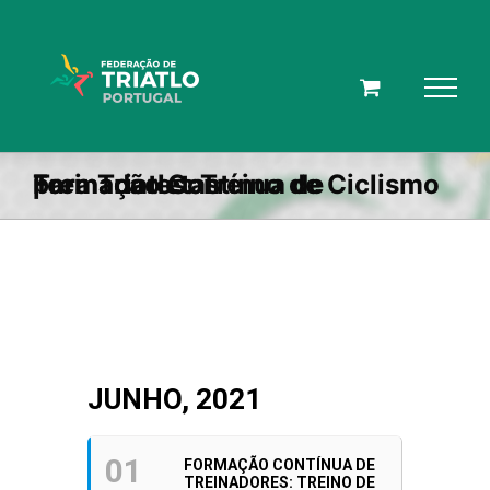
Skip
to
content
Formação Contínua de Treinadores: Treino de Ciclismo para Triatletas
JUNHO, 2021
01
FORMAÇÃO CONTÍNUA DE
TREINADORES: TREINO DE