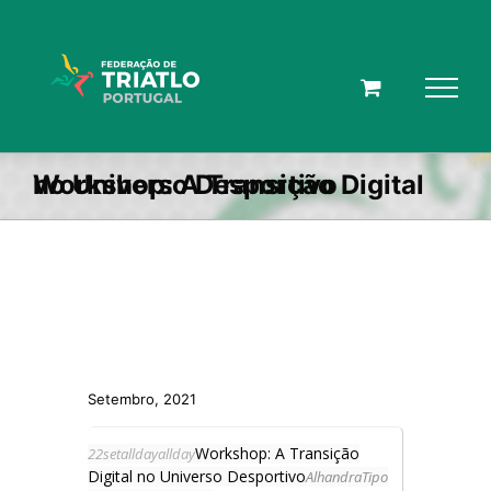
Skip
to
content
Workshop: A Transição Digital no Universo Desportivo
Setembro, 2021
Workshop: A Transição
22
set
allday
allday
Digital no Universo Desportivo
Alhandra
Tipo