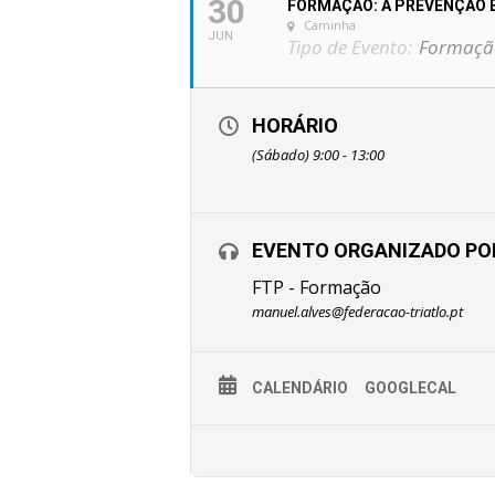
30
FORMAÇÃO: A PREVENÇÃO 
Caminha
JUN
Tipo de Evento:
Formaçã
HORÁRIO
(Sábado) 9:00 - 13:00
EVENTO ORGANIZADO PO
FTP - Formação
manuel.alves@federacao-triatlo.pt
CALENDÁRIO
GOOGLECAL