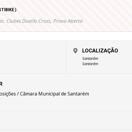
TIBIKE )
c. Clubes Duatlo Cross,
Prova Aberta
LOCALIZAÇÃO
Santarém
Santarém
R
posições / Câmara Municipal de Santarém