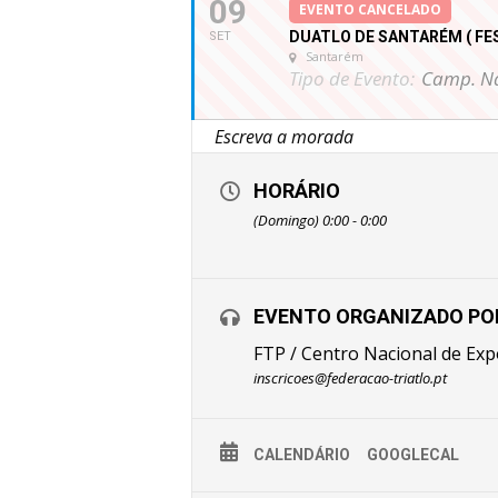
09
EVENTO CANCELADO
DUATLO DE SANTARÉM ( FES
SET
Santarém
Tipo de Evento:
Camp. Na
HORÁRIO
(Domingo) 0:00 - 0:00
EVENTO ORGANIZADO PO
FTP / Centro Nacional de Ex
inscricoes@federacao-triatlo.pt
CALENDÁRIO
GOOGLECAL