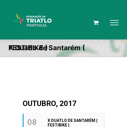
Skip
to
content
X Duatlo de Santarém ( FESTIBIKE )
OUTUBRO, 2017
08
X DUATLO DE SANTARÉM (
FESTIBIKE )