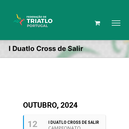
Skip
to
content
I Duatlo Cross de Salir
OUTUBRO, 2024
12
I DUATLO CROSS DE SALIR
CAMPEONATO