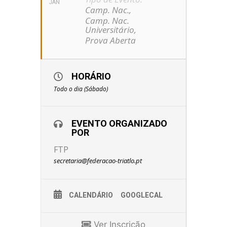
JAN
Camp. Nac.,
Camp. Nac.
Universitário,
Prova Aberta
HORÁRIO
Todo o dia (Sábado)
EVENTO ORGANIZADO
POR
FTP
secretaria@federacao-triatlo.pt
CALENDÁRIO
GOOGLECAL
Ver Inscrição