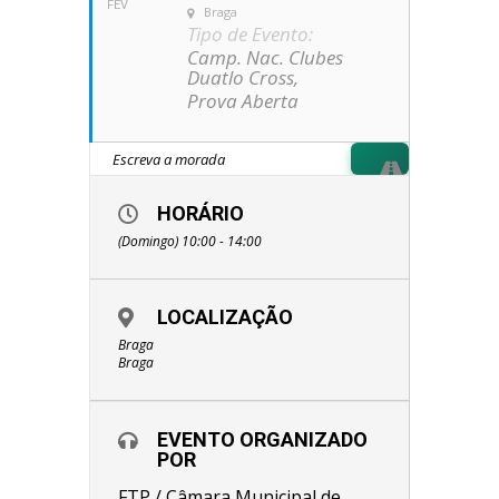
FEV
Braga
Tipo de Evento:
Camp. Nac. Clubes
Duatlo Cross,
Prova Aberta
HORÁRIO
(Domingo) 10:00 - 14:00
LOCALIZAÇÃO
Braga
Braga
EVENTO ORGANIZADO
POR
FTP / Câmara Municipal de