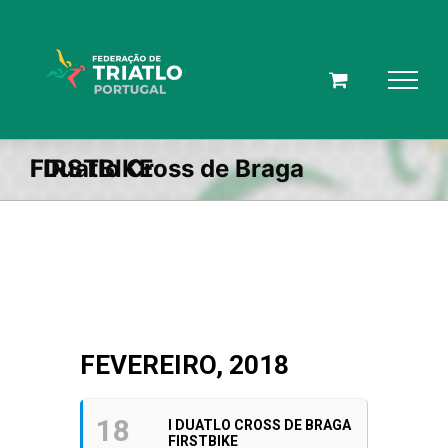
Skip
to
content
I Duatlo Cross de Braga FIRSTBIKE
FEVEREIRO, 2018
18
I DUATLO CROSS DE BRAGA
FIRSTBIKE