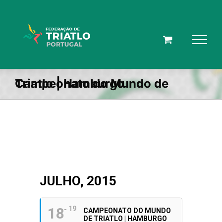
Skip
to
content
Campeonato do Mundo de Triatlo | Hamburgo
JULHO, 2015
18
19
CAMPEONATO DO MUNDO
DE TRIATLO | HAMBURGO