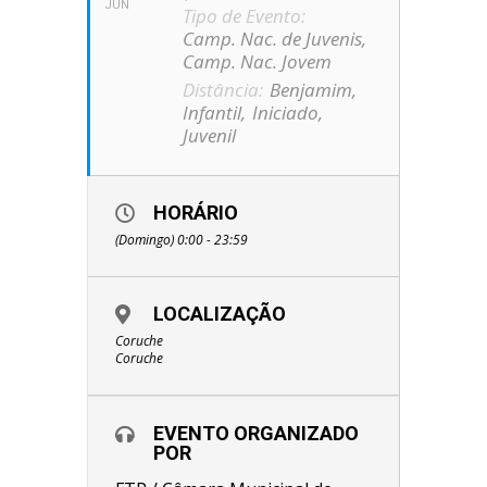
JUN
Tipo de Evento:
Camp. Nac. de Juvenis,
Camp. Nac. Jovem
Distância:
Benjamim,
Infantil,
Iniciado,
Juvenil
HORÁRIO
(Domingo) 0:00 - 23:59
LOCALIZAÇÃO
Coruche
Coruche
EVENTO ORGANIZADO
POR