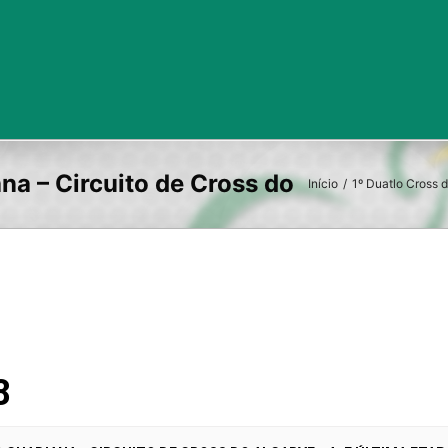
Início
/
1º Duatlo Cross d
8