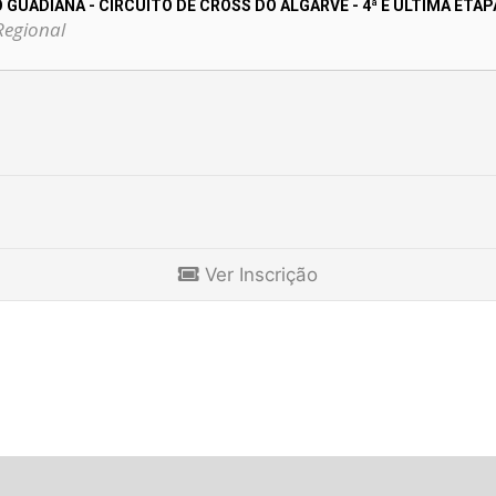
 GUADIANA - CIRCUITO DE CROSS DO ALGARVE - 4ª E ÚLTIMA ETAP
Regional
Ver Inscrição