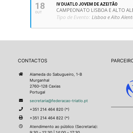
18
IV DUATLO JOVEM DE AZEITÃO
CAMPEONATO LISBOA E ALTO AL
OUT
Tipo de Evento:
Lisboa e Alto Alent
CONTACTOS
PARCEIRO
Alameda do Sabugueiro, 1-B
Murganhal
2760–128 Caxias
Portugal
secretaria@federacao-triatlo.pt
+351 214 464 820 (*)
+351 214 464 822 (*)
Atendimento ao público (Secretaria):
9:30 - 12:30 | 14:00 - 17:30