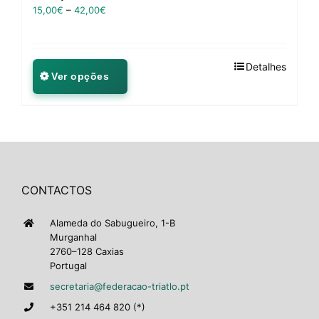
15,00
€
–
42,00
€
Detalhes
Ver opções
CONTACTOS
Alameda do Sabugueiro, 1-B
Murganhal
2760–128 Caxias
Portugal
secretaria@federacao-triatlo.pt
+351 214 464 820 (*)