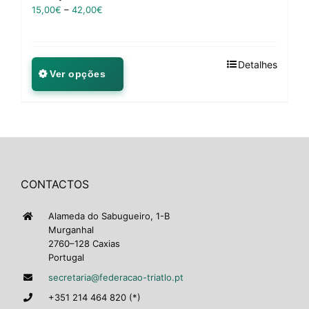
15,00
€
–
42,00
€
Detalhes
Ver opções
CONTACTOS
Alameda do Sabugueiro, 1-B
Murganhal
2760–128 Caxias
Portugal
secretaria@federacao-triatlo.pt
+351 214 464 820 (*)