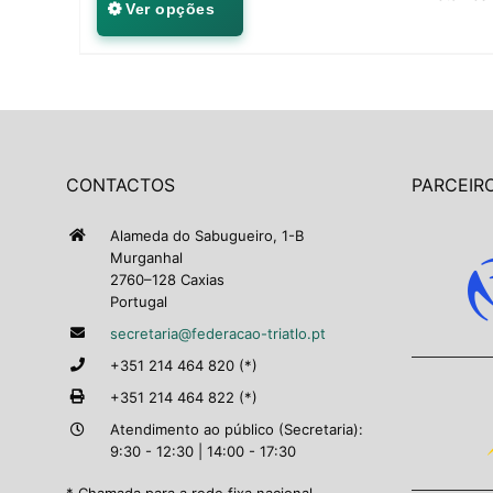
Ver opções
CONTACTOS
PARCEIRO
Alameda do Sabugueiro, 1-B
Murganhal
2760–128 Caxias
Portugal
secretaria@federacao-triatlo.pt
+351 214 464 820 (*)
+351 214 464 822 (*)
Atendimento ao público (Secretaria):
9:30 - 12:30 | 14:00 - 17:30
* Chamada para a rede fixa nacional