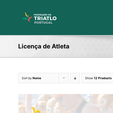
Skip
to
content
Licença de Atleta
Sort by
Nome
Show
12 Products