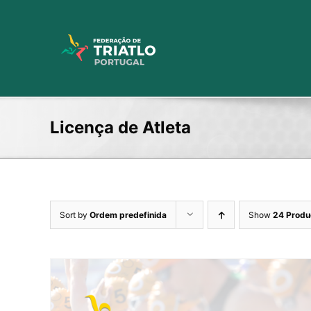
Skip
to
content
Licença de Atleta
Sort by
Ordem predefinida
Show
24 Produ