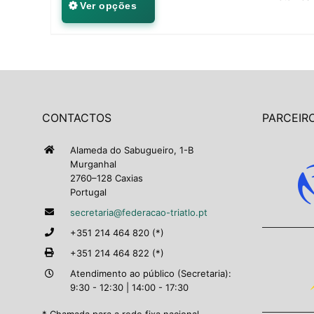
Ver opções
CONTACTOS
PARCEIRO
Alameda do Sabugueiro, 1-B
Murganhal
2760–128 Caxias
Portugal
secretaria@federacao-triatlo.pt
+351 214 464 820 (*)
+351 214 464 822 (*)
Atendimento ao público (Secretaria):
9:30 - 12:30 | 14:00 - 17:30
* Chamada para a rede fixa nacional