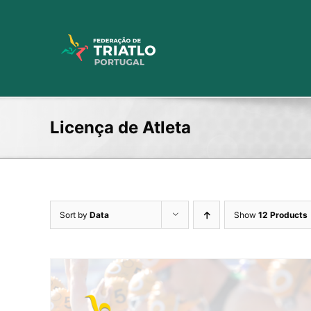
Skip
to
content
Licença de Atleta
Sort by
Data
Show
12 Products