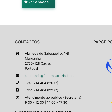
Ver opções
CONTACTOS
PARCEIRO
Alameda do Sabugueiro, 1-B
Murganhal
2760–128 Caxias
Portugal
secretaria@federacao-triatlo.pt
+351 214 464 820 (*)
+351 214 464 822 (*)
Atendimento ao público (Secretaria):
9:30 - 12:30 | 14:00 - 17:30
* Chamada para a rede fixa nacional