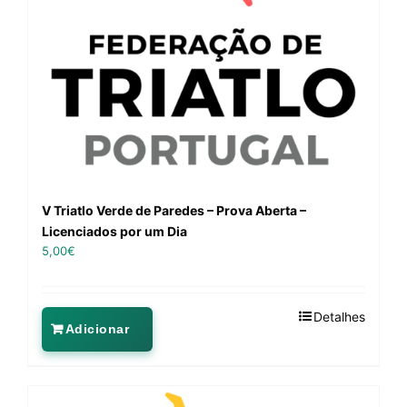
V Triatlo Verde de Paredes – Prova Aberta –
Licenciados por um Dia
5,00
€
Detalhes
Adicionar