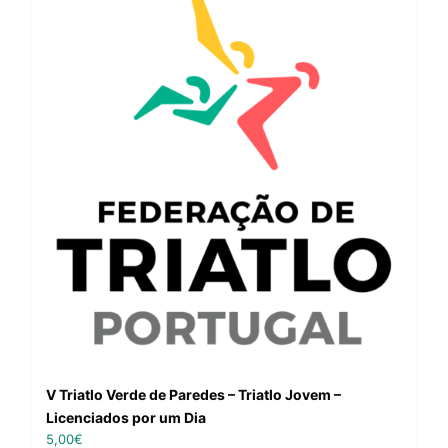
V Triatlo Verde de Paredes – Triatlo Jovem –
Licenciados por um Dia
5,00
€