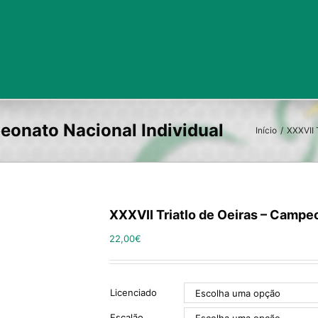
Início
/
XXXVII 
XXXVII Triatlo de Oeiras – Campe
22,00
€
Licenciado
Escalão