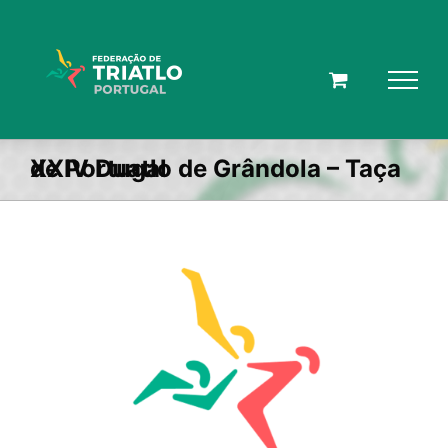
Skip
to
content
XXIV Duatlo de Grândola – Taça de Portugal