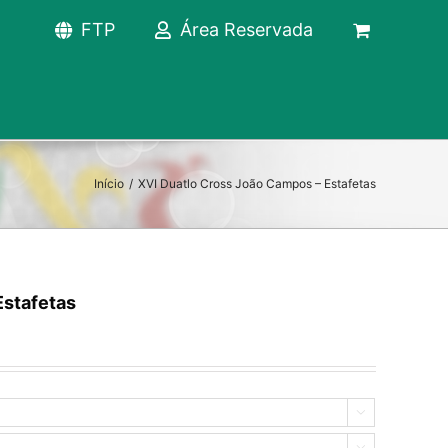
FTP
Área Reservada
Início
/
XVI Duatlo Cross João Campos – Estafetas
Estafetas

