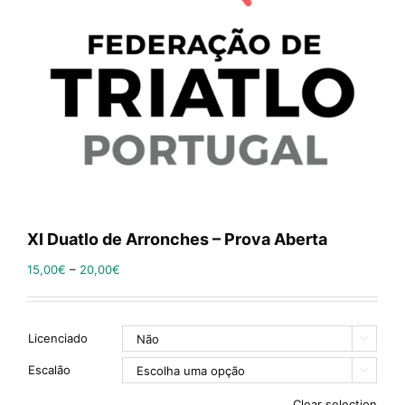
XI Duatlo de Arronches – Prova Aberta
15,00
€
–
20,00
€
Licenciado

Escalão

Clear selection