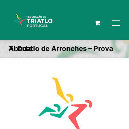
Skip
to
content
XI Duatlo de Arronches – Prova Aberta