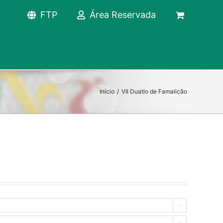
FTP
Área Reservada
Início
/
VII Duatlo de Famalicão

