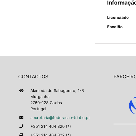
Informação
Licenciado
Escalão
CONTACTOS
PARCEIRO
Alameda do Sabugueiro, 1-B
Murganhal
2760–128 Caxias
Portugal
secretaria@federacao-triatlo.pt
+351 214 464 820 (*)
+351 214 464 822 (*)