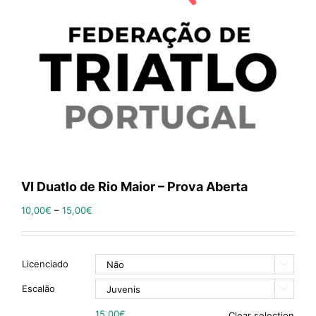
VI Duatlo de Rio Maior – Prova Aberta
10,00
€
–
15,00
€
Licenciado

Escalão

15,00
€
Clear selection