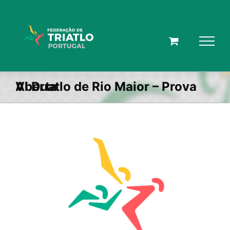
Skip
to
content
VI Duatlo de Rio Maior – Prova Aberta