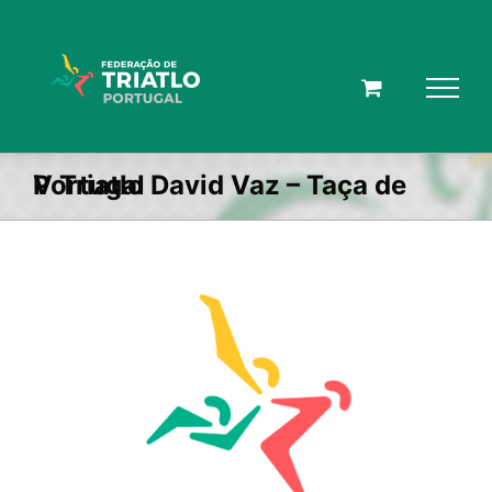
Skip
to
content
V Triatlo David Vaz – Taça de Portugal