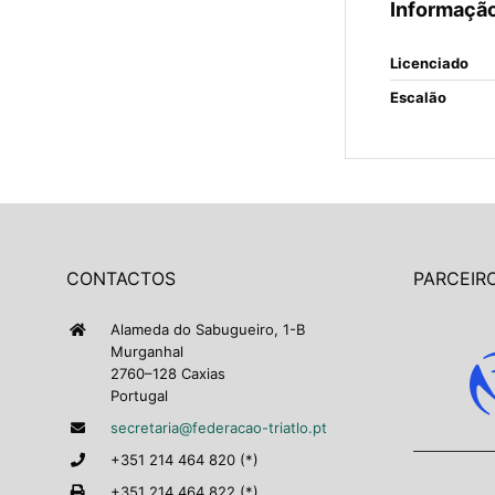
Informação
Licenciado
Escalão
CONTACTOS
PARCEIRO
Alameda do Sabugueiro, 1-B
Murganhal
2760–128 Caxias
Portugal
secretaria@federacao-triatlo.pt
+351 214 464 820 (*)
+351 214 464 822 (*)