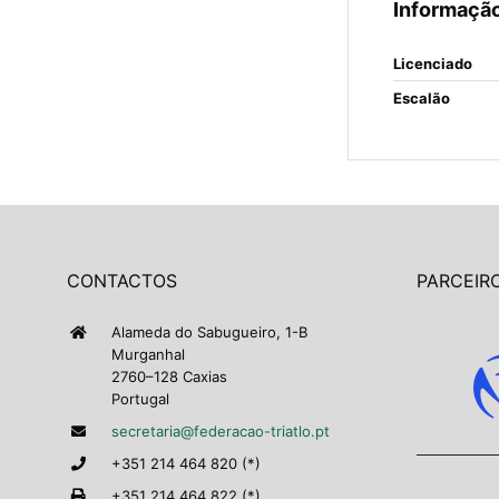
Informação
Licenciado
Escalão
CONTACTOS
PARCEIRO
Alameda do Sabugueiro, 1-B
Murganhal
2760–128 Caxias
Portugal
secretaria@federacao-triatlo.pt
+351 214 464 820 (*)
+351 214 464 822 (*)