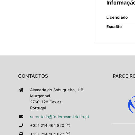
Informação
Licenciado
Escalão
CONTACTOS
PARCEIRO
Alameda do Sabugueiro, 1-B
Murganhal
2760–128 Caxias
Portugal
secretaria@federacao-triatlo.pt
+351 214 464 820 (*)
+351 214 464 822 (*)