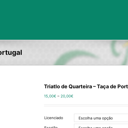
ortugal
Triatlo de Quarteira – Taça de Por
15,00
€
–
20,00
€
Licenciado
Escalão