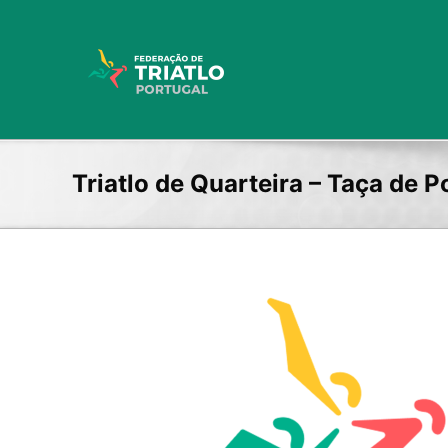
Skip
to
content
Triatlo de Quarteira – Taça de P