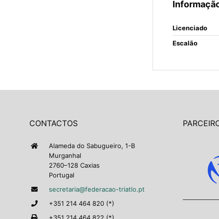
Informação
Licenciado
Escalão
CONTACTOS
PARCEIRO
Alameda do Sabugueiro, 1-B
Murganhal
2760–128 Caxias
Portugal
secretaria@federacao-triatlo.pt
+351 214 464 820 (*)
+351 214 464 822 (*)