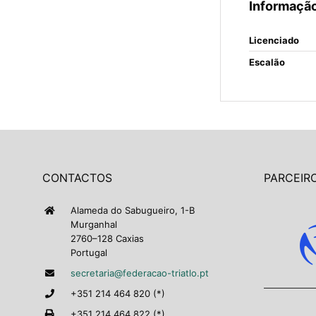
Informação
Licenciado
Escalão
CONTACTOS
PARCEIRO
Alameda do Sabugueiro, 1-B
Murganhal
2760–128 Caxias
Portugal
secretaria@federacao-triatlo.pt
+351 214 464 820 (*)
+351 214 464 822 (*)