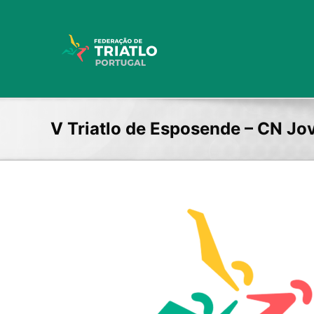
Skip
to
content
V Triatlo de Esposende – CN J