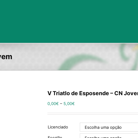
ovem
V Triatlo de Esposende – CN Jov
0,00
€
–
5,00
€
Licenciado
Escalão