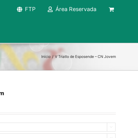
FTP
Área Reservada
Início
/
V Triatlo de Esposende – CN Jovem
em

