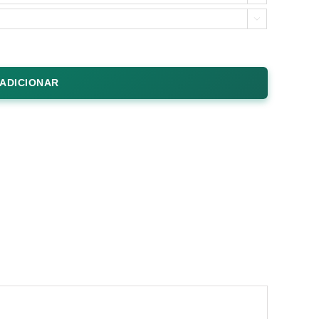

ADICIONAR