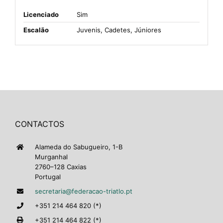
Licenciado
Sim
Escalão
Juvenis, Cadetes, Júniores
CONTACTOS
Alameda do Sabugueiro, 1-B
Murganhal
2760–128 Caxias
Portugal
secretaria@federacao-triatlo.pt
+351 214 464 820 (*)
+351 214 464 822 (*)