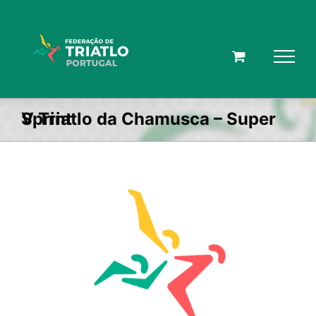
Skip
to
content
V Triatlo da Chamusca – Super Sprint