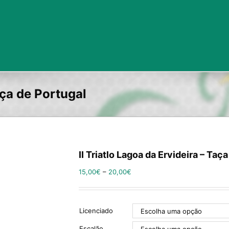
aça de Portugal
II Triatlo Lagoa da Ervideira – Taç
15,00
€
–
20,00
€
Licenciado
Escalão