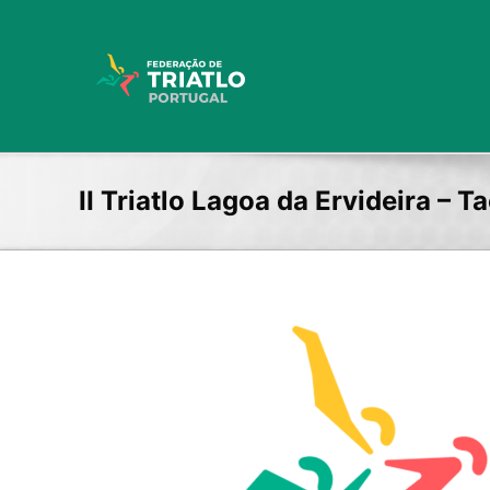
Skip
to
content
II Triatlo Lagoa da Ervideira – T