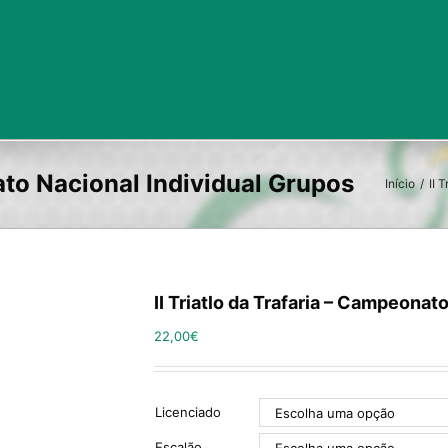
Início
/
II 
II Triatlo da Trafaria – Campeonat
22,00
€
Licenciado
Escalão