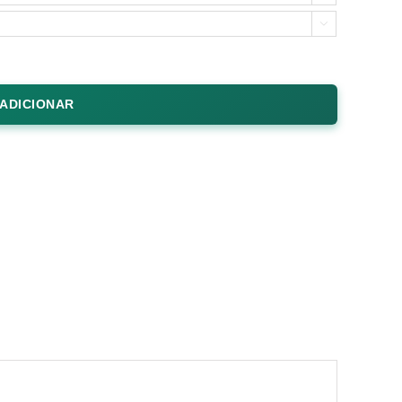

ADICIONAR