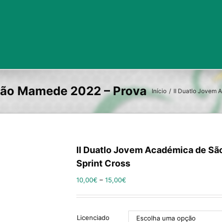
Início
/
II Duatlo Jovem 
II Duatlo Jovem Académica de Sã
Sprint Cross
10,00
€
–
15,00
€
Licenciado