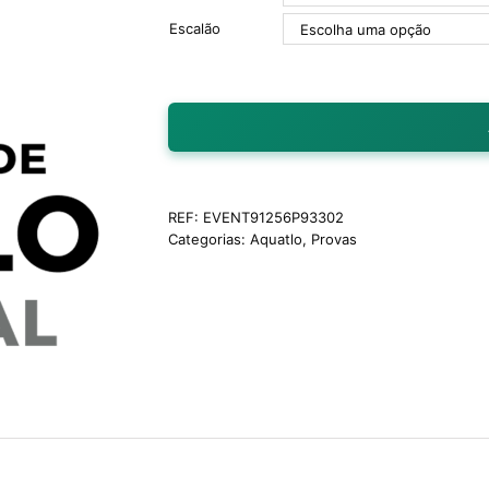
Escalão
REF:
EVENT91256P93302
Categorias:
Aquatlo
,
Provas