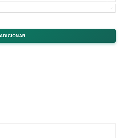

ADICIONAR