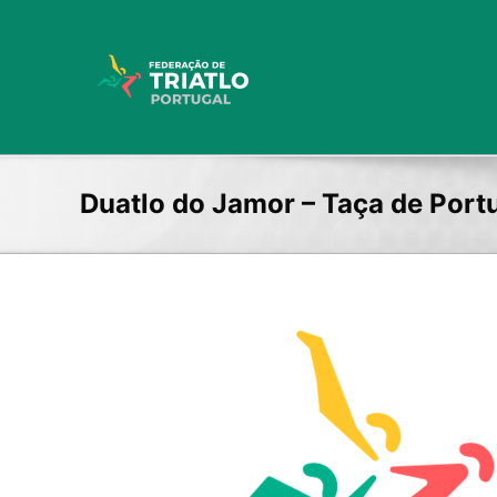
Skip
to
content
Duatlo do Jamor – Taça de Portu