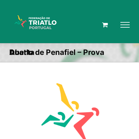
Skip
to
content
Duatlo de Penafiel – Prova Aberta