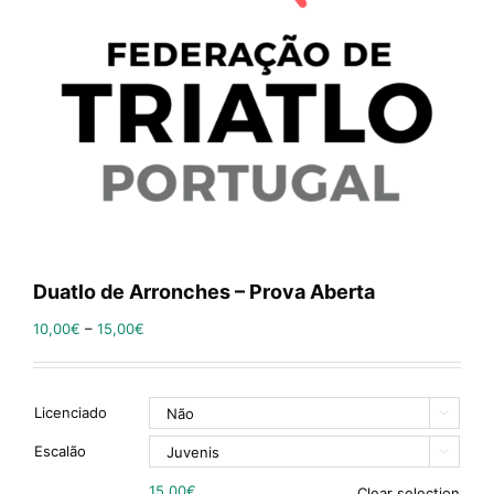
Duatlo de Arronches – Prova Aberta
10,00
€
–
15,00
€
Licenciado

Escalão

15,00
€
Clear selection