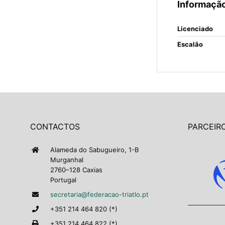
Informação
Licenciado
Escalão
CONTACTOS
PARCEIRO
Alameda do Sabugueiro, 1-B
Murganhal
2760–128 Caxias
Portugal
secretaria@federacao-triatlo.pt
+351 214 464 820 (*)
+351 214 464 822 (*)