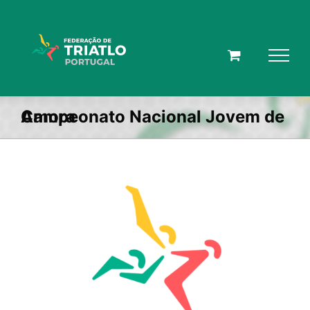
Skip
to
content
Campeonato Nacional Jovem de Amora