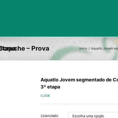
r – 3ª etapa
Início
/
Aquatlo Jovem seg
Aquatlo Jovem segmentado de Cor
3ª etapa
0,00
€
Licenciado