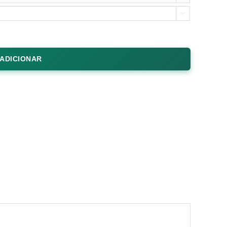

ADICIONAR