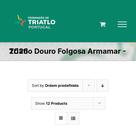
Skip
to
content
Triatlo Douro Folgosa Armamar - 2026
Sort by
Ordem predefinida
Show
12 Products