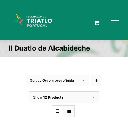
Skip
to
content
II Duatlo de Alcabideche
Sort by
Ordem predefinida
Show
12 Products