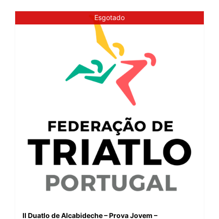
Esgotado
II Duatlo de Alcabideche – Prova Jovem –