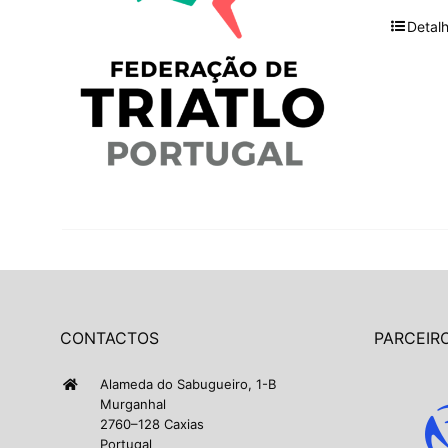
Detal
CONTACTOS
PARCEIRO
Alameda do Sabugueiro, 1-B
Murganhal
2760–128 Caxias
Portugal