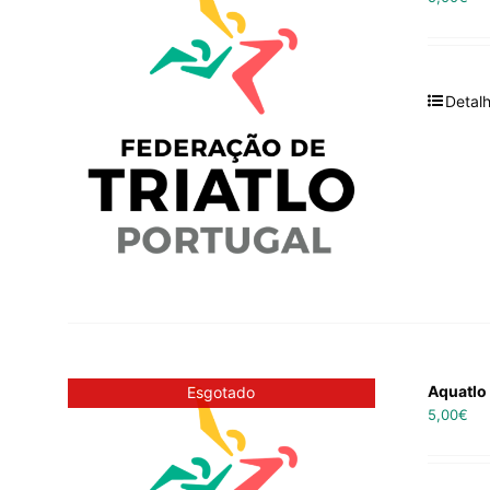
Detal
Aquatlo 
Esgotado
5,00
€