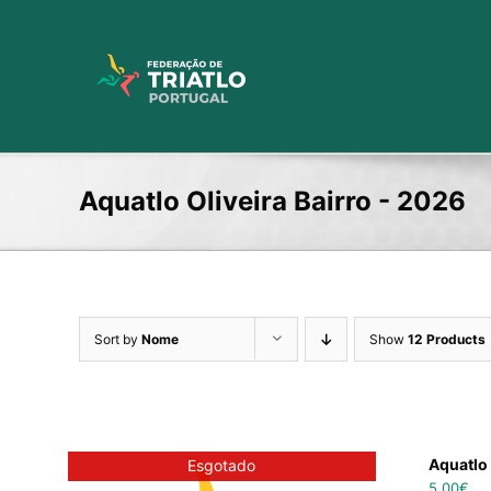
Skip
to
content
Aquatlo Oliveira Bairro - 2026
Sort by
Nome
Show
12 Products
Aquatlo 
Esgotado
5,00
€